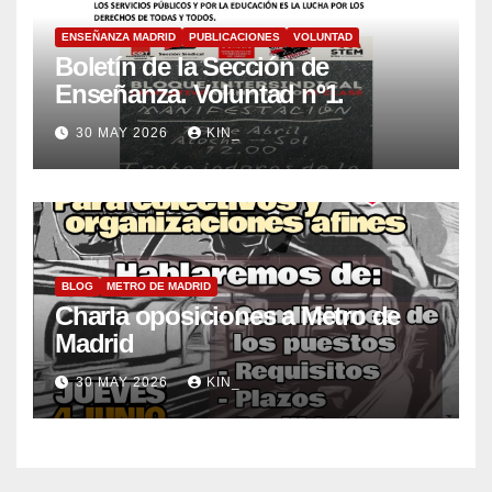
ENSEÑANZA MADRID
PUBLICACIONES
VOLUNTAD
Boletín de la Sección de
Enseñanza. Voluntad nº1.
30 MAY 2026
KIN_
BLOG
METRO DE MADRID
Charla oposiciones a Metro de
Madrid
30 MAY 2026
KIN_