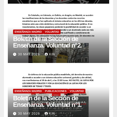
ENSEÑANZA MADRID
VOLUNTAD
Boletín de la Sección de
Enseñanza. Voluntad nº2.
30 MAY 2026
KIN_
ENSEÑANZA MADRID
PUBLICACIONES
VOLUNTAD
Boletín de la Sección de
Enseñanza. Voluntad nº1.
30 MAY 2026
KIN_