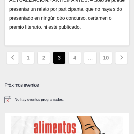
ACTUALIZACIÓN:PARTICIPANTES. – Sólo se puede
presentar un relato por participante, que no haya sido
presentado en ningún otro concurso, certamen o
premio literario, ni esté publicado.
Paginación
1
2
3
4
…
10
de
entradas
Próximos eventos
No hay eventos programados.
A
v
i
s
o