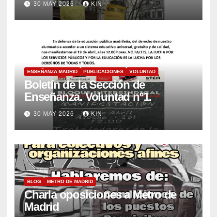
30 MAY 2026
KIN_
ENSEÑANZA MADRID
PUBLICACIONES
VOLUNTAD
Boletín de la Sección de
Enseñanza. Voluntad nº1.
30 MAY 2026
KIN_
BLOG
METRO DE MADRID
Charla oposiciones a Metro de
Madrid