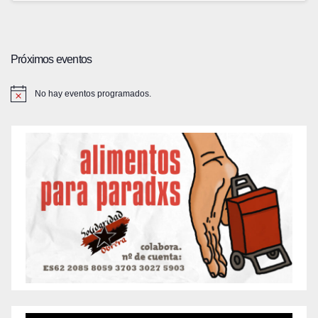
Próximos eventos
No hay eventos programados.
A
v
i
s
o