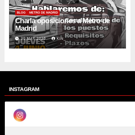
BLOG
METRO DE MADRID
Charla oposiciones a Metro de
Madrid
30 MAY 2026
KIN_
INSTAGRAM