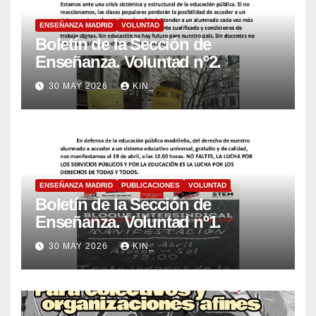
ENSEÑANZA MADRID
VOLUNTAD
Boletín de la Sección de
Enseñanza. Voluntad nº2.
30 MAY 2026
KIN_
ENSEÑANZA MADRID
PUBLICACIONES
VOLUNTAD
Boletín de la Sección de
Enseñanza. Voluntad nº1.
30 MAY 2026
KIN_