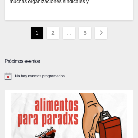
muchas organizaciones sindicales y
Paginación
1
2
…
5
de
entradas
Próximos eventos
No hay eventos programados.
A
v
i
s
o