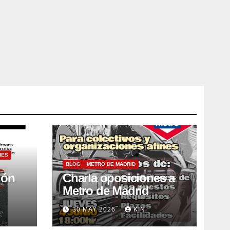
NES
BLOG
METRO DE MADRID
ión
Charla oposiciones a
Metro de Madrid
30 MAY 2026
KIN_