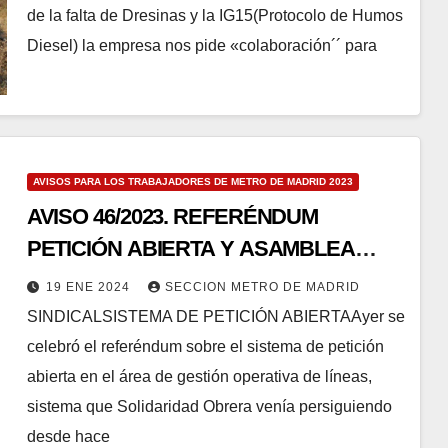
de la falta de Dresinas y la IG15(Protocolo de Humos
Diesel) la empresa nos pide «colaboración´´ para
AVISOS PARA LOS TRABAJADORES DE METRO DE MADRID 2023
AVISO 46/2023. REFERÉNDUM
PETICIÓN ABIERTA Y ASAMBLEA
MENSUAL.
19 ENE 2024
SECCION METRO DE MADRID
SINDICALSISTEMA DE PETICIÓN ABIERTAAyer se
celebró el referéndum sobre el sistema de petición
abierta en el área de gestión operativa de líneas,
sistema que Solidaridad Obrera venía persiguiendo
desde hace