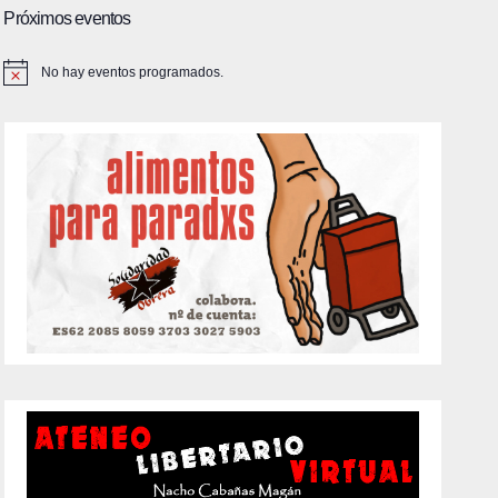
Próximos eventos
No hay eventos programados.
A
v
i
s
o