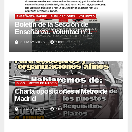
ENSEÑANZA MADRID
PUBLICACIONES
VOLUNTAD
Boletín de la Sección de
Enseñanza. Voluntad nº1.
30 MAY 2026
KIN_
BLOG
METRO DE MADRID
Charla oposiciones a Metro de
Madrid
30 MAY 2026
KIN_