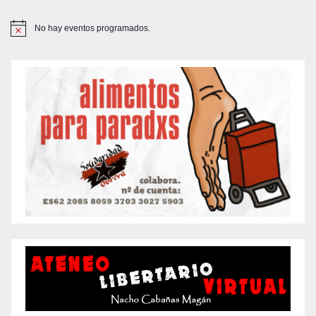
No hay eventos programados.
A
v
i
s
o