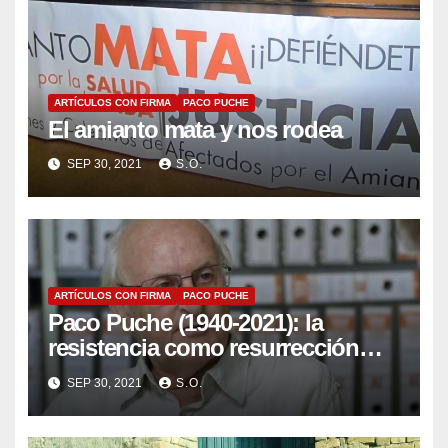
ARTÍCULOS CON FIRMA
PACO PUCHE
El amianto mata y nos rodea
SEP 30, 2021
S.O.
ARTÍCULOS CON FIRMA
PACO PUCHE
Paco Puche (1940-2021): la
resistencia como resurrección
permanente
SEP 30, 2021
S.O.