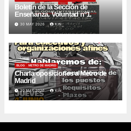
Boletín de la Sección de
Enseñanza. Voluntad nº1.
30 MAY 2026
KIN_
BLOG
METRO DE MADRID
Charla oposiciones a Metro de
Madrid
30 MAY 2026
KIN_