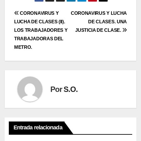
Navegación
CORONAVIRUS Y
CORONAVIRUS Y LUCHA
LUCHA DE CLASES (II).
DE CLASES. UNA
de
LOS TRABAJADORES Y
JUSTICIA DE CLASE.
entradas
TRABAJADORAS DEL
METRO.
Por
S.O.
Entrada relacionada