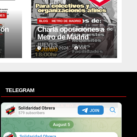
NES
BLOG
METRO DE MADRID
ión
Charla oposiciones a
Metro de Madrid
30 MAY 2026
KIN_
TELEGRAM