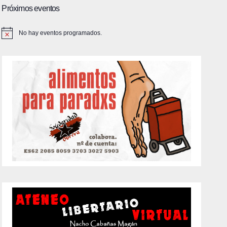
Próximos eventos
No hay eventos programados.
A
v
i
s
o