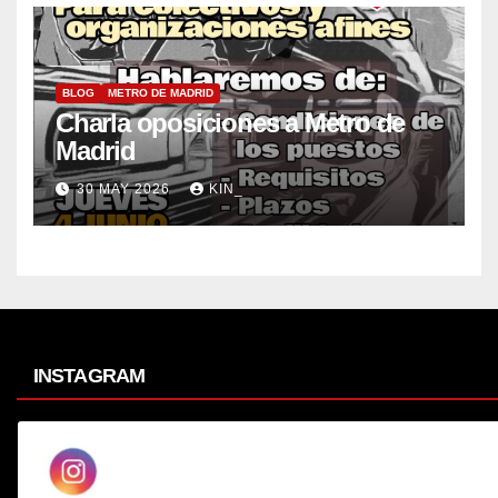
BLOG
METRO DE MADRID
Charla oposiciones a Metro de
Madrid
30 MAY 2026
KIN_
INSTAGRAM