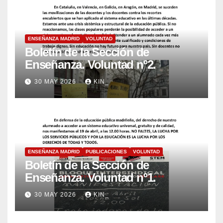
ENSEÑANZA MADRID
VOLUNTAD
Boletín de la Sección de
Enseñanza. Voluntad nº2.
30 MAY 2026
KIN_
ENSEÑANZA MADRID
PUBLICACIONES
VOLUNTAD
Boletín de la Sección de
Enseñanza. Voluntad nº1.
30 MAY 2026
KIN_