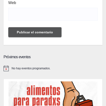
Web
Próximos eventos
No hay eventos programados.
A
v
i
s
o