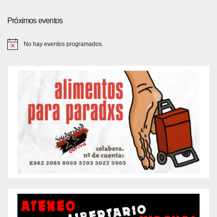
Próximos eventos
No hay eventos programados.
A
v
i
s
o