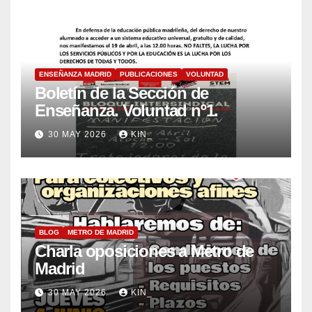
ENSEÑANZA MADRID
PUBLICACIONES
VOLUNTAD
Boletín de la Sección de
Enseñanza. Voluntad nº1.
30 MAY 2026
KIN_
BLOG
METRO DE MADRID
Charla oposiciones a Metro de
Madrid
30 MAY 2026
KIN_