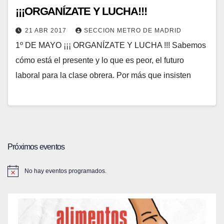
¡¡¡ORGANÍZATE Y LUCHA!!!
21 ABR 2017
SECCION METRO DE MADRID
1º DE MAYO ¡¡¡ ORGANÍZATE Y LUCHA !!! Sabemos
cómo está el presente y lo que es peor, el futuro
laboral para la clase obrera. Por más que insisten
Próximos eventos
No hay eventos programados.
A
v
i
s
o