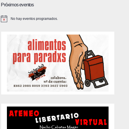
Próximos eventos
No hay eventos programados.
A
v
i
s
o