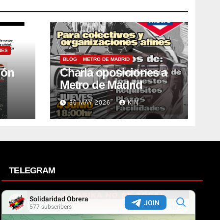
NES
BLOG
METRO DE MADRID
ión
Charla oposiciones a
Metro de Madrid
30 MAY 2026
KIN_
TELEGRAM