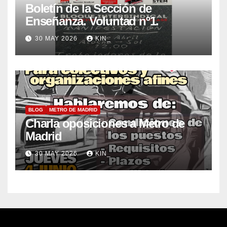
Boletín de la Sección de
Enseñanza. Voluntad nº1.
30 MAY 2026
KIN_
BLOG
METRO DE MADRID
Charla oposiciones a Metro de
Madrid
30 MAY 2026
KIN_