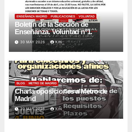
ENSEÑANZA MADRID
PUBLICACIONES
VOLUNTAD
Boletín de la Sección de
Enseñanza. Voluntad nº1.
30 MAY 2026
KIN_
BLOG
METRO DE MADRID
Charla oposiciones a Metro de
Madrid
30 MAY 2026
KIN_