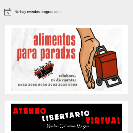
No hay eventos programados.
A
v
i
s
o