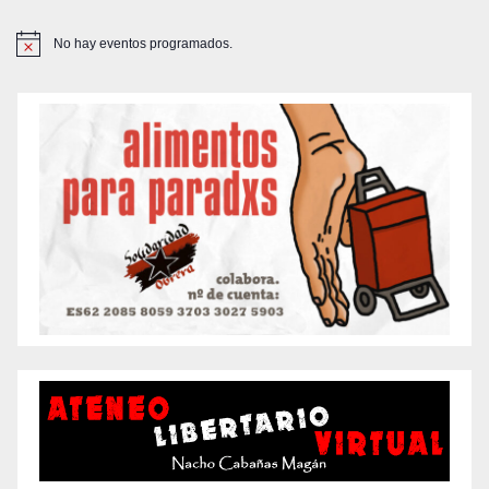
No hay eventos programados.
A
v
i
s
o