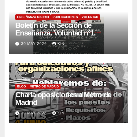
ENSEÑANZA MADRID
PUBLICACIONES
VOLUNTAD
Boletín de la Sección de
Enseñanza. Voluntad nº1.
30 MAY 2026
KIN_
BLOG
METRO DE MADRID
Charla oposiciones a Metro de
Madrid
30 MAY 2026
KIN_