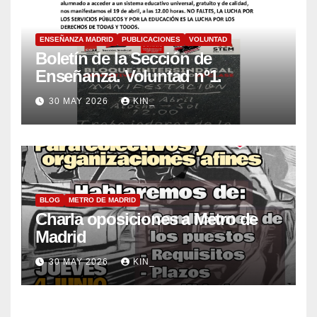
ENSEÑANZA MADRID
PUBLICACIONES
VOLUNTAD
Boletín de la Sección de
Enseñanza. Voluntad nº1.
30 MAY 2026
KIN_
BLOG
METRO DE MADRID
Charla oposiciones a Metro de
Madrid
30 MAY 2026
KIN_