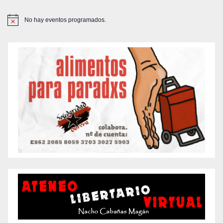
No hay eventos programados.
A
v
i
s
o