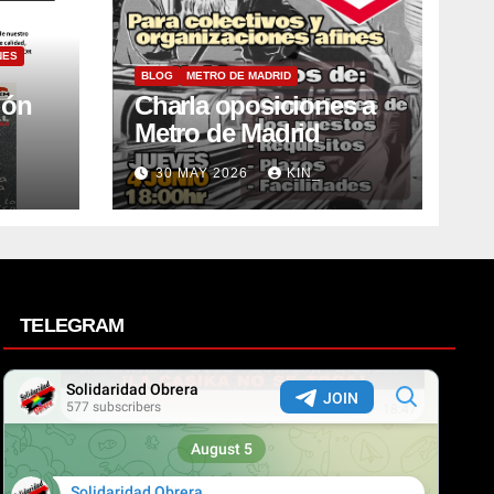
NES
BLOG
METRO DE MADRID
ión
Charla oposiciones a
Metro de Madrid
30 MAY 2026
KIN_
TELEGRAM