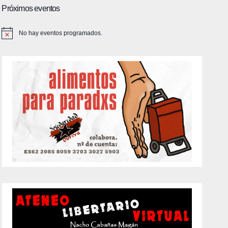
Próximos eventos
No hay eventos programados.
A
v
i
s
o