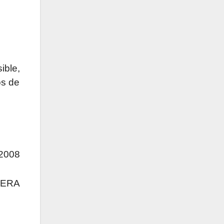
ible,
os de
 2008
RERA