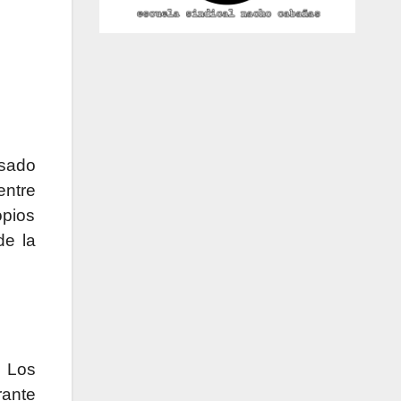
asado
entre
opios
de la
Los
rante