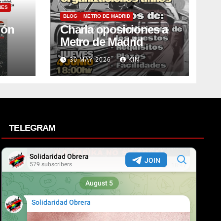
NES
BLOG
METRO DE MADRID
ión
Charla oposiciones a
Metro de Madrid
30 MAY 2026
KIN_
TELEGRAM