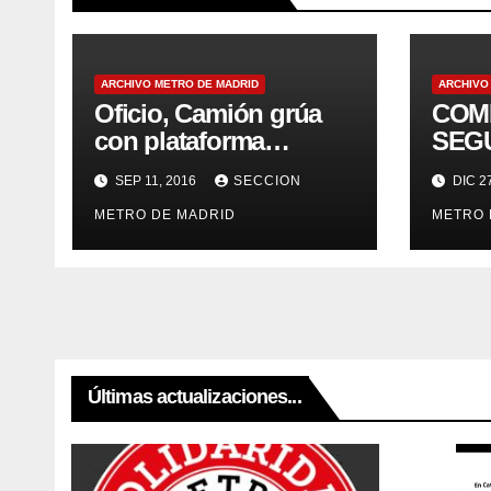
ARCHIVO METRO DE MADRID
ARCHIVO
Oficio, Camión grúa
COM
con plataforma
SEG
elevadora móvil de
SEP 11, 2016
SECCION
DIC 2
personal
METRO DE MADRID
METRO 
Últimas actualizaciones...