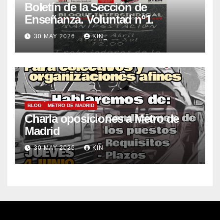
Boletín de la Sección de
Enseñanza. Voluntad nº1.
30 MAY 2026
KIN_
BLOG
METRO DE MADRID
Charla oposiciones a Metro de
Madrid
30 MAY 2026
KIN_