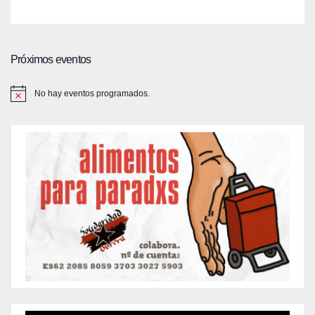
Próximos eventos
No hay eventos programados.
A
v
i
s
o