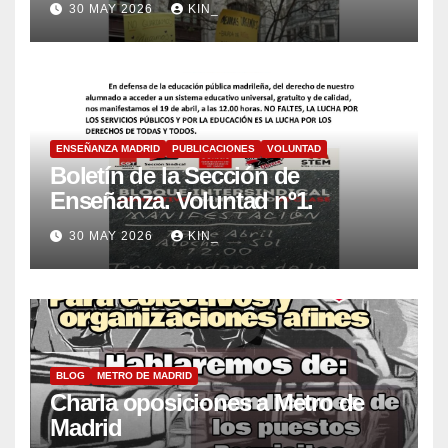
30 MAY 2026
KIN_
ENSEÑANZA MADRID
PUBLICACIONES
VOLUNTAD
Boletín de la Sección de
Enseñanza. Voluntad nº1.
30 MAY 2026
KIN_
BLOG
METRO DE MADRID
Charla oposiciones a Metro de
Madrid