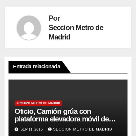
Por
Seccion Metro de
Madrid
Entrada relacionada
ARCHIVO METRO DE MADRID
Oficio, Camión grúa con
plataforma elevadora móvil de
personal
SEP 11, 2016
SECCION METRO DE MADRID