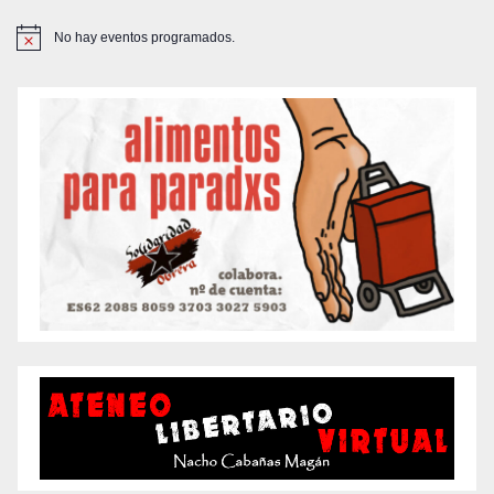
No hay eventos programados.
A
v
i
s
o