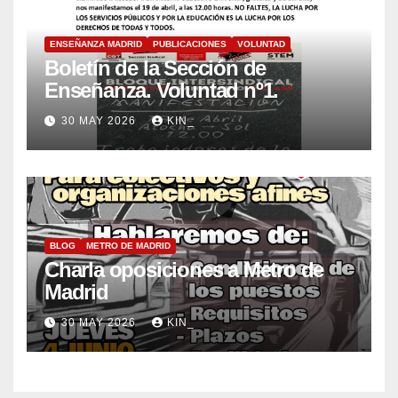
ENSEÑANZA MADRID
PUBLICACIONES
VOLUNTAD
Boletín de la Sección de
Enseñanza. Voluntad nº1.
30 MAY 2026
KIN_
BLOG
METRO DE MADRID
Charla oposiciones a Metro de
Madrid
30 MAY 2026
KIN_