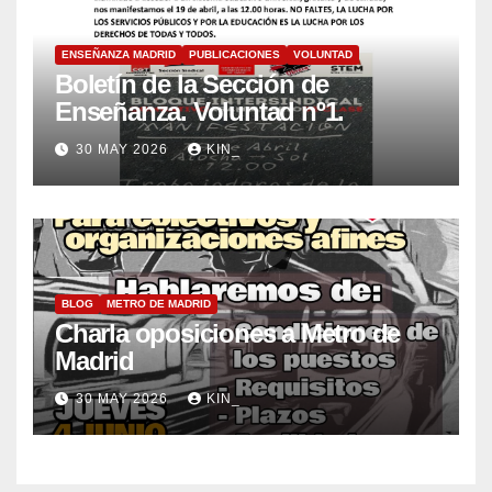
ENSEÑANZA MADRID
PUBLICACIONES
VOLUNTAD
Boletín de la Sección de
Enseñanza. Voluntad nº1.
30 MAY 2026
KIN_
BLOG
METRO DE MADRID
Charla oposiciones a Metro de
Madrid
30 MAY 2026
KIN_