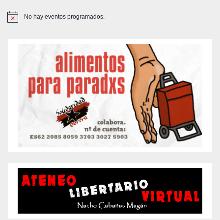
No hay eventos programados.
A
v
i
s
o