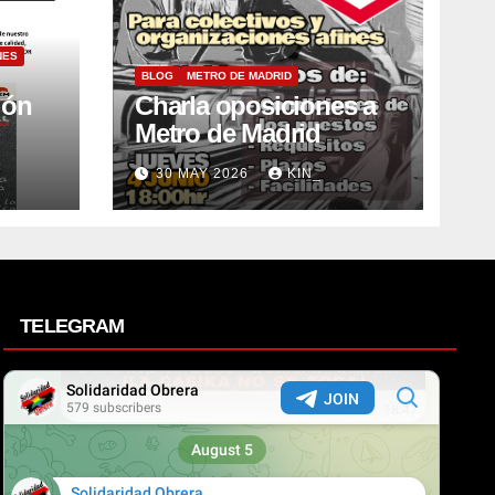
NES
BLOG
METRO DE MADRID
ión
Charla oposiciones a
Metro de Madrid
30 MAY 2026
KIN_
TELEGRAM