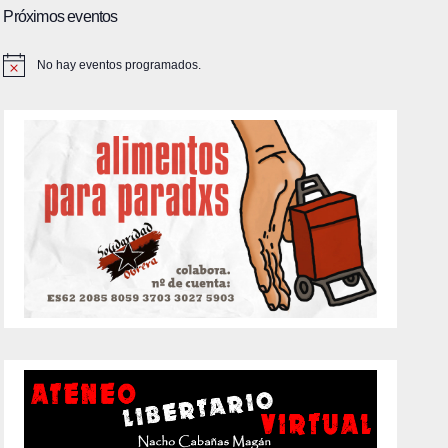
Próximos eventos
No hay eventos programados.
A
v
i
s
o