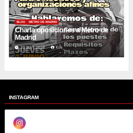
BLOG
METRO DE MADRID
Charla oposiciones a Metro de
Madrid
30 MAY 2026
KIN_
INSTAGRAM