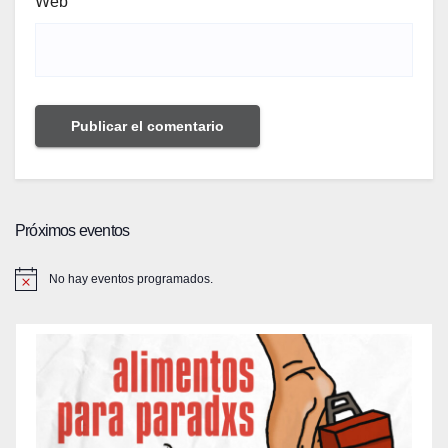
Web
Próximos eventos
No hay eventos programados.
A
v
i
s
o