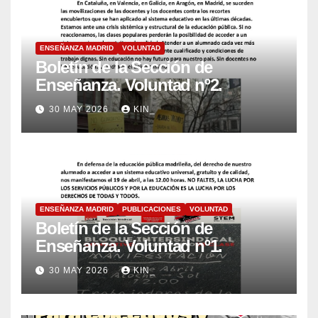
ENSEÑANZA MADRID
VOLUNTAD
Boletín de la Sección de
Enseñanza. Voluntad nº2.
30 MAY 2026
KIN_
ENSEÑANZA MADRID
PUBLICACIONES
VOLUNTAD
Boletín de la Sección de
Enseñanza. Voluntad nº1.
30 MAY 2026
KIN_