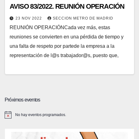
AVISO 83/2022. REUNIÓN OPERACIÓN
23 NOV 2022
SECCION METRO DE MADRID
REUNIÓN OPERACIÓNCada vez más, estas
reuniones se convierten en una pérdida de tiempo y
una falta de respeto por partede la empresa a la
representación de l@s trabajador@s, puesto que,
Próximos eventos
No hay eventos programados.
A
v
i
s
o