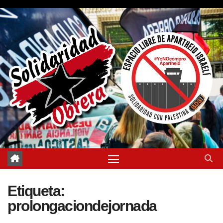
Saltar
al
contenido
Etiqueta:
prolongaciondejornada