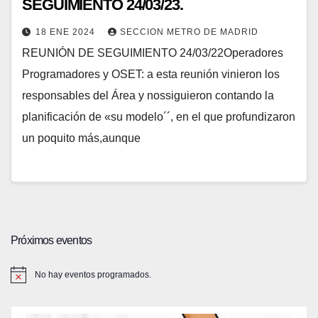
SEGUIMIENTO 24/03/23.
18 ENE 2024
SECCION METRO DE MADRID
REUNIÓN DE SEGUIMIENTO 24/03/22Operadores
Programadores y OSET: a esta reunión vinieron los
responsables del Área y nossiguieron contando la
planificación de «su modelo´´, en el que profundizaron
un poquito más,aunque
Próximos eventos
No hay eventos programados.
A
v
i
s