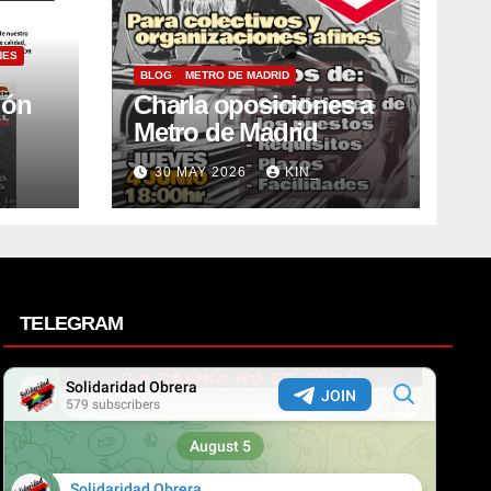
NES
BLOG
METRO DE MADRID
ión
Charla oposiciones a
Metro de Madrid
30 MAY 2026
KIN_
TELEGRAM