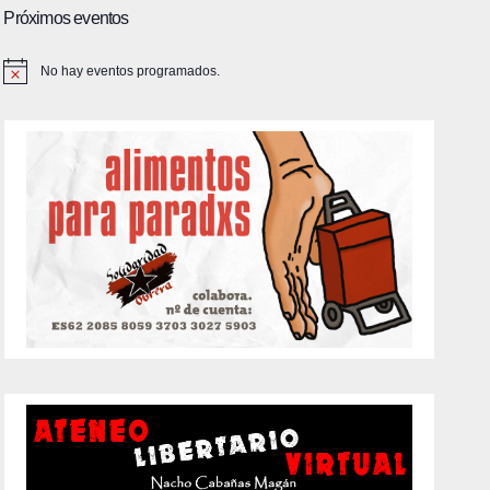
Próximos eventos
No hay eventos programados.
A
v
i
s
o