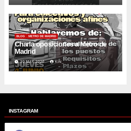
n
t
o
BLOG
METRO DE MADRID
s
Charla oposiciones a Metro de
Madrid
30 MAY 2026
KIN_
INSTAGRAM