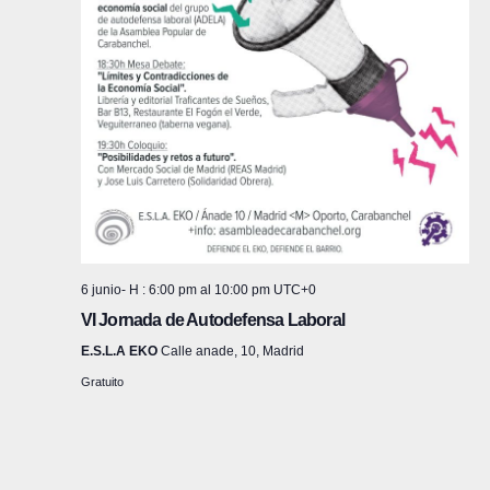
d
a
n
f
e
d
e
v
e
c
i
h
b
s
a
ú
t
.
s
a
s
q
6 junio- H : 6:00 pm
al
10:00 pm
UTC+0
d
VI Jornada de Autodefensa Laboral
u
E.S.L.A EKO
Calle anade, 10, Madrid
e
e
Gratuito
E
d
v
a
e