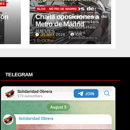
NES
BLOG
METRO DE MADRID
ión
Charla oposiciones a
Metro de Madrid
30 MAY 2026
KIN_
TELEGRAM