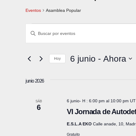
Eventos
Asamblea Popular
Eventos
N
I
a
n
t
v
6 junio
 - 
Ahora
r
Hoy
e
o
S
g
d
e
junio 2026
u
l
a
c
e
6 junio- H : 6:00 pm
al
10:00 pm
UT
c
SÁB
e
c
6
VI Jornada de Autode
l
i
c
a
i
E.S.L.A EKO
Calle anade, 10, Madr
ó
p
o
Gratuito