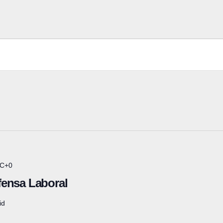
C+0
fensa Laboral
id