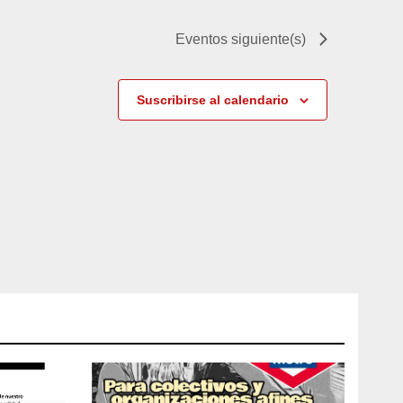
n
Eventos
siguiente(s)
t
o
Suscribirse al calendario