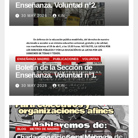
Enseñanza. Voluntad nº2.
30 MAY 2026
KIN_
ENSEÑANZA MADRID
PUBLICACIONES
VOLUNTAD
Boletín de la Sección de
Enseñanza. Voluntad nº1.
30 MAY 2026
KIN_
BLOG
METRO DE MADRID
Charla oposiciones a Metro de