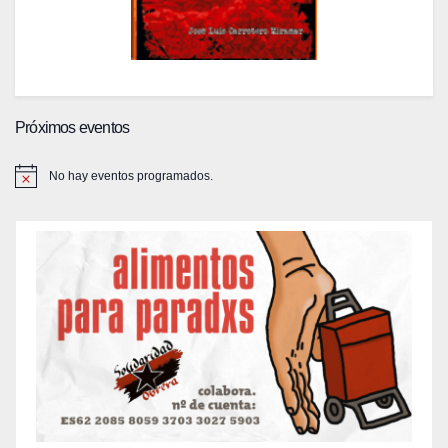
Próximos eventos
No hay eventos programados.
A
v
i
s
o