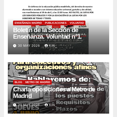
ENSEÑANZA MADRID
PUBLICACIONES
VOLUNTAD
Boletín de la Sección de
Enseñanza. Voluntad nº1.
30 MAY 2026
KIN_
BLOG
METRO DE MADRID
Charla oposiciones a Metro de
Madrid
30 MAY 2026
KIN_