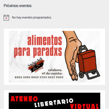
Próximos eventos
No hay eventos programados.
A
v
i
s
o