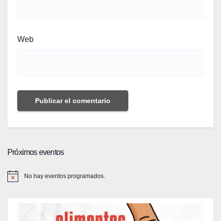
Web
Próximos eventos
No hay eventos programados.
A
v
i
s
o