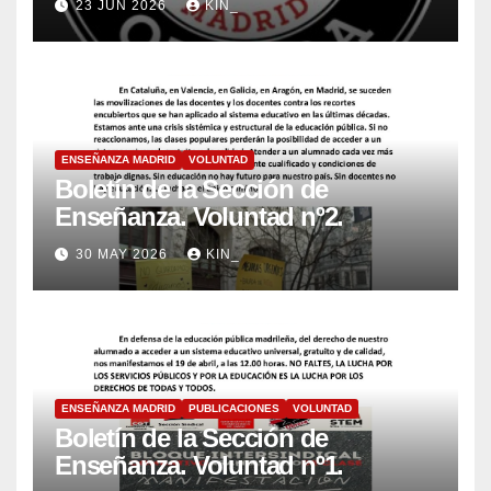
23 JUN 2026
KIN_
ENSEÑANZA MADRID
VOLUNTAD
Boletín de la Sección de
Enseñanza. Voluntad nº2.
30 MAY 2026
KIN_
ENSEÑANZA MADRID
PUBLICACIONES
VOLUNTAD
Boletín de la Sección de
Enseñanza. Voluntad nº1.