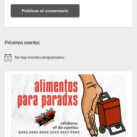
Próximos eventos
No hay eventos programados.
A
v
i
s
o