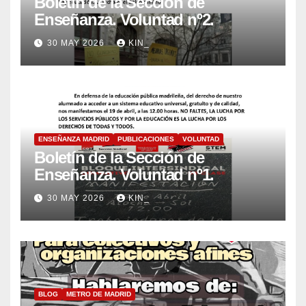
Boletín de la Sección de
Enseñanza. Voluntad nº2.
30 MAY 2026
KIN_
ENSEÑANZA MADRID
PUBLICACIONES
VOLUNTAD
Boletín de la Sección de
Enseñanza. Voluntad nº1.
30 MAY 2026
KIN_
BLOG
METRO DE MADRID