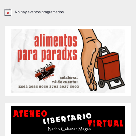
No hay eventos programados.
A
v
i
s
o