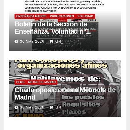
ENSEÑANZA MADRID
PUBLICACIONES
VOLUNTAD
Boletín de la Sección de
Enseñanza. Voluntad nº1.
30 MAY 2026
KIN_
BLOG
METRO DE MADRID
Charla oposiciones a Metro de
Madrid
30 MAY 2026
KIN_