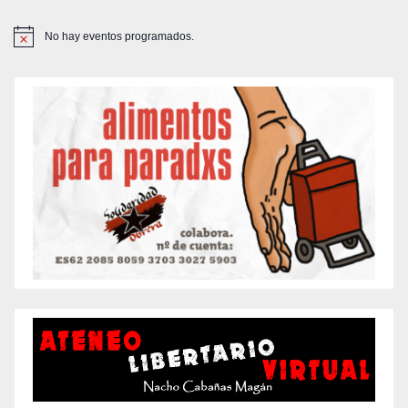
No hay eventos programados.
A
v
i
s
o