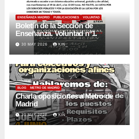
ENSEÑANZA MADRID
PUBLICACIONES
VOLUNTAD
Boletín de la Sección de
Enseñanza. Voluntad nº1.
30 MAY 2026
KIN_
BLOG
METRO DE MADRID
Charla oposiciones a Metro de
Madrid
30 MAY 2026
KIN_