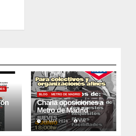
NES
BLOG
METRO DE MADRID
ión
Charla oposiciones a
Metro de Madrid
30 MAY 2026
KIN_