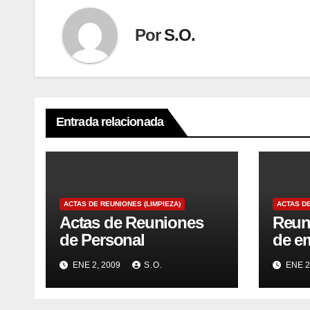
Por
S.O.
Entrada relacionada
ACTAS DE REUNIONES (LIMPIEZA)
ACTAS DE
Actas de Reuniones
Reun
de Personal
de e
ENE 2, 2009
S.O.
ENE 2