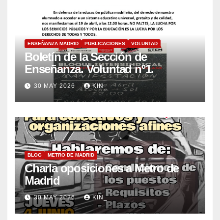
ENSEÑANZA MADRID
PUBLICACIONES
VOLUNTAD
Boletín de la Sección de
Enseñanza. Voluntad nº1.
30 MAY 2026
KIN_
BLOG
METRO DE MADRID
Charla oposiciones a Metro de
Madrid
30 MAY 2026
KIN_