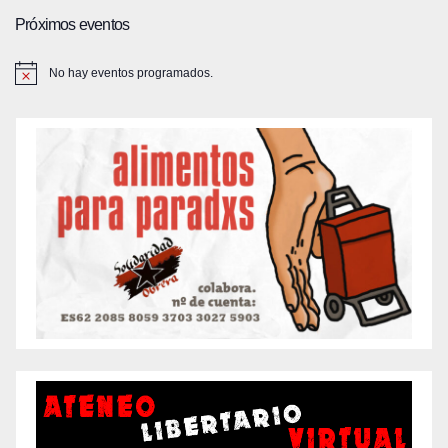
Próximos eventos
No hay eventos programados.
A
v
i
s
o