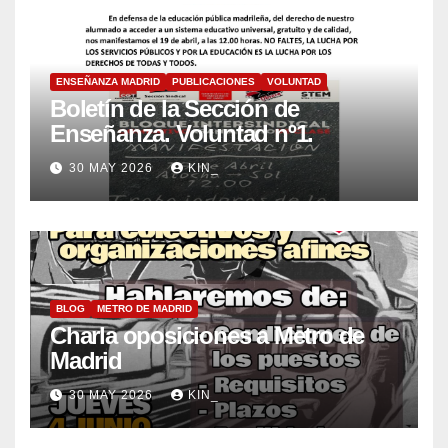
ENSEÑANZA MADRID
PUBLICACIONES
VOLUNTAD
Boletín de la Sección de
Enseñanza. Voluntad nº1.
30 MAY 2026
KIN_
BLOG
METRO DE MADRID
Charla oposiciones a Metro de
Madrid
30 MAY 2026
KIN_