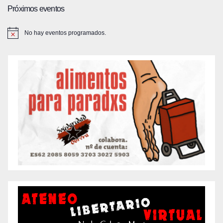
Próximos eventos
No hay eventos programados.
A
v
i
s
o