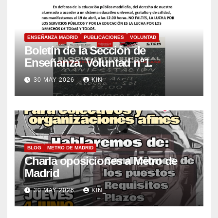
ENSEÑANZA MADRID
PUBLICACIONES
VOLUNTAD
Boletín de la Sección de
Enseñanza. Voluntad nº1.
30 MAY 2026
KIN_
BLOG
METRO DE MADRID
Charla oposiciones a Metro de
Madrid
30 MAY 2026
KIN_