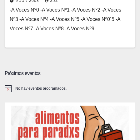
9 JUN 2008
S.O.
-A Voces Nº0 -A Voces Nº1 -A Voces Nº2 -A Voces
Nº3 -A Voces Nº4 -A Voces Nº5 -A Voces Nº0´5 -A
Voces Nº7 -A Voces Nº8 -A Voces Nº9
Próximos eventos
No hay eventos programados.
A
v
i
s
o