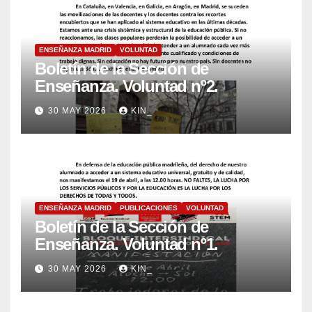
ENSEÑANZA MADRID
VOLUNTAD
Boletín de la Sección de
Enseñanza. Voluntad nº2.
30 MAY 2026
KIN_
ENSEÑANZA MADRID
PUBLICACIONES
VOLUNTAD
Boletín de la Sección de
Enseñanza. Voluntad nº1.
30 MAY 2026
KIN_