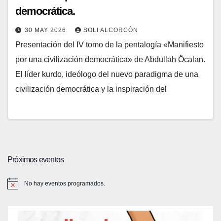
democrática.
30 MAY 2026
SOLI ALCORCÓN
Presentación del IV tomo de la pentalogía «Manifiesto
por una civilización democrática» de Abdullah Öcalan.
El líder kurdo, ideólogo del nuevo paradigma de una
civilización democrática y la inspiración del
Próximos eventos
No hay eventos programados.
A
v
i
s
o