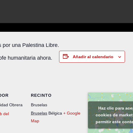
 por una Palestina Libre.
Añadir al calendario
rofe humanitaria ahora.
DOR
RECINTO
ridad Obrera
Bruselas
Haz clic para ace
Bruselas
Bélgica
+ Google
eb del
cookies de market
Map
permitir este cont