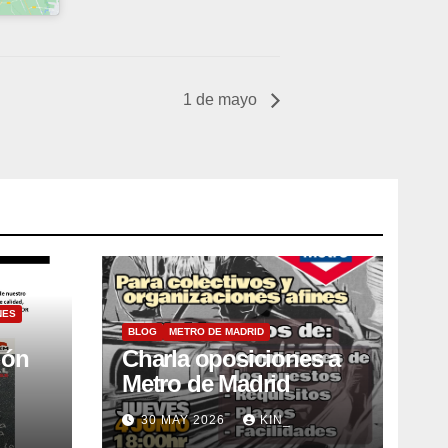
1 de mayo
NES
BLOG
METRO DE MADRID
ión
Charla oposiciones a
Metro de Madrid
30 MAY 2026
KIN_