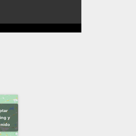
ptar
ing y
enido