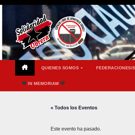
Saltar
al
contenido
QUIENES SOMOS
FEDERACIONES/
IN MEMORIAM
« Todos los Eventos
Este evento ha pasado.