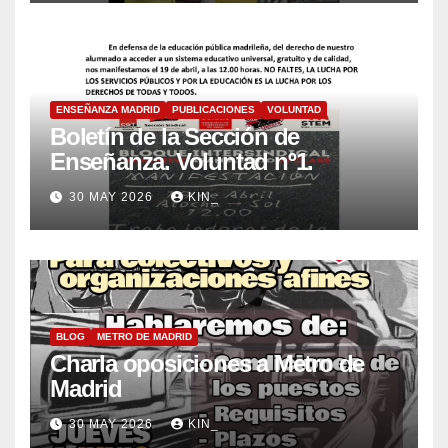
ENSEÑANZA MADRID
PUBLICACIONES
VOLUNTAD
Boletín de la Sección de
Enseñanza. Voluntad nº1.
30 MAY 2026
KIN_
BLOG
METRO DE MADRID
Charla oposiciones a Metro de
Madrid
30 MAY 2026
KIN_