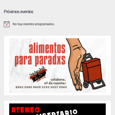
entradas
Próximos eventos
No hay eventos programados.
A
v
i
s
o