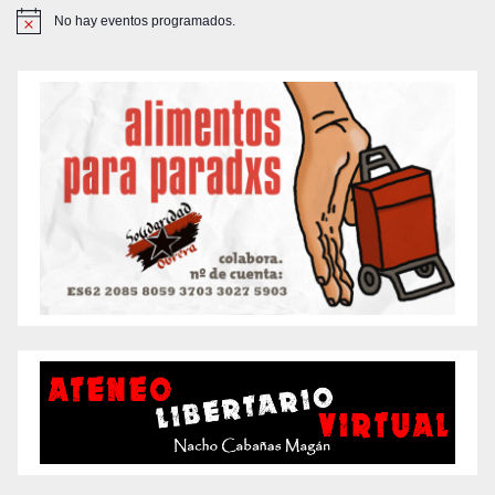
No hay eventos programados.
A
v
i
s
o