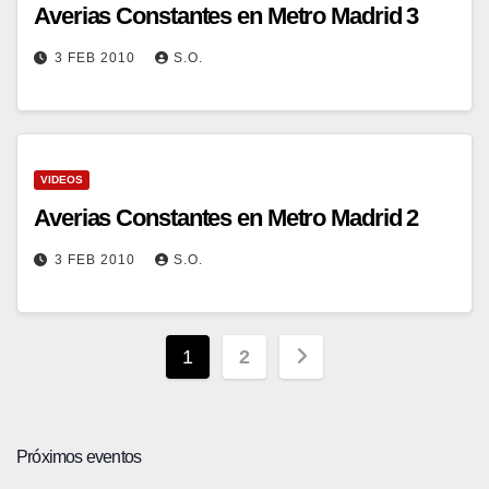
Averias Constantes en Metro Madrid 3
3 FEB 2010
S.O.
VIDEOS
Averias Constantes en Metro Madrid 2
3 FEB 2010
S.O.
Paginación
1
2
de
entradas
Próximos eventos