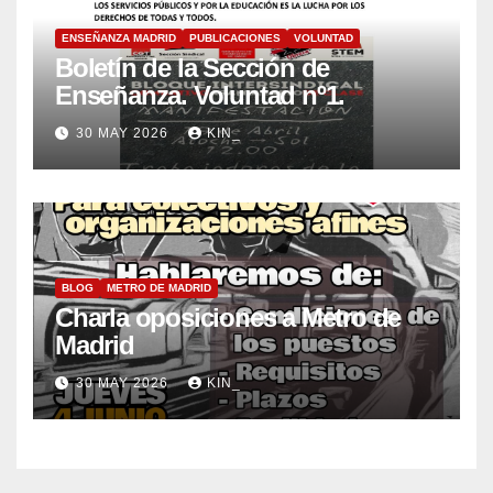
ENSEÑANZA MADRID
PUBLICACIONES
VOLUNTAD
Boletín de la Sección de
Enseñanza. Voluntad nº1.
30 MAY 2026
KIN_
BLOG
METRO DE MADRID
Charla oposiciones a Metro de
Madrid
30 MAY 2026
KIN_