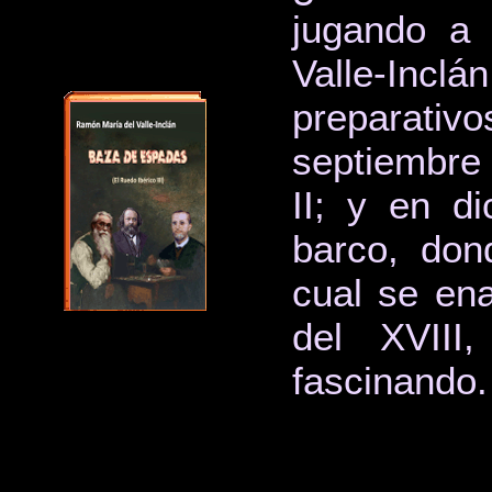
jugando a 
Valle-Inc
preparativ
septiembre 
II; y en d
barco, don
cual se ena
del XVII
fascinando.