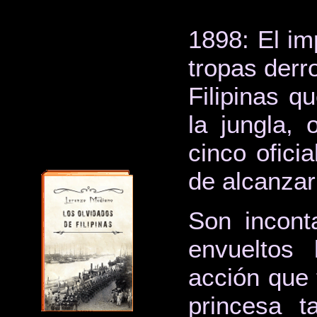
1898: El im
tropas derr
Filipinas q
la jungla, 
cinco ofici
de alcanzar
Son incont
envueltos 
acción que
princesa t