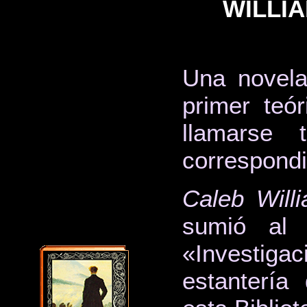
WILLI
Una novela
primer teó
llamarse 
correspondi
Caleb Will
sumió al 
«Investiga
estanter