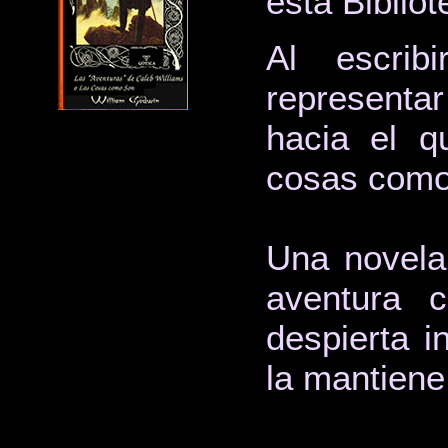
esta Bibliot
Al escri
representa
hacia el q
cosas como 
Una novela 
aventura 
despierta i
la mantiene 