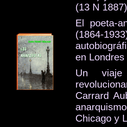
(13 N 1887)
El poeta-a
(1864-193
autobiográ
en Londres
Un viaje
revolucion
Carrard Aub
anarquismo
Chicago y 