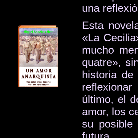
una reflexió
Esta novel
«La Cecilia
mucho meno
quatre», si
historia d
reflexiona
último, el d
amor, los ce
su posible
futura.