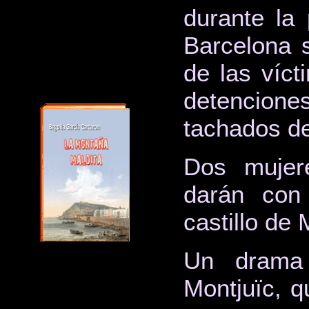
durante la
Barcelona s
de las víct
detencione
tachados de
Dos mujer
darán con
castillo de
Un drama
Montjuïc, q