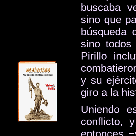
buscaba v
sino que pa
búsqueda d
sino todos 
Pirillo in
combatieron
y su ejérci
giro a la his
Uniendo es
conflicto,
entonces −