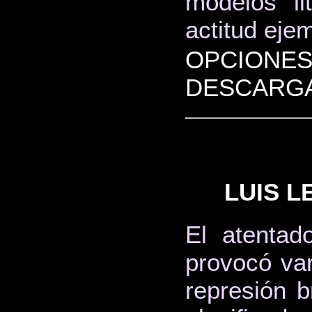
modelos li
actitud ejem
OPCIONES
DESCARGA
LUIS L
El atentad
provocó va
represión b