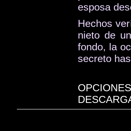
esposa des
Hechos verí
nieto de u
fondo, la o
secreto has
OPCIONES
DESCARGA