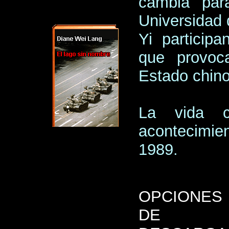
cambia par
Universidad 
Yi particip
que provoc
Estado chino
La vida c
acontecimie
1989.
OPCIONES
DE