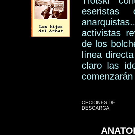
Trotski con
eseristas
anarquistas
activistas r
de los bolch
línea direct
claro las i
comenzarán 
OPCIONES DE
DESCARGA:
ANATOL