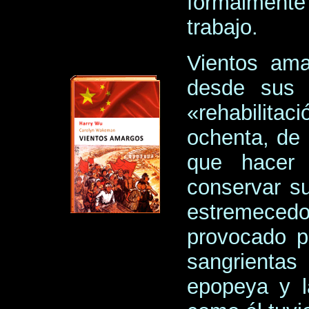
formalment
trabajo.
Vientos ama
desde sus a
«rehabilitac
ochenta, de 
que hacer
conservar s
estremece
provocado p
sangrientas
epopeya y l