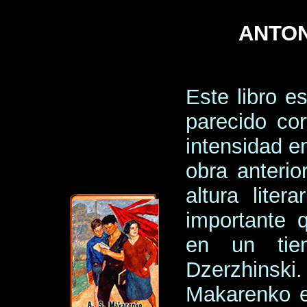
ANTO
Este libro e
parecido co
intensidad e
obra anteri
altura lite
importante 
en un tie
Dzerzhinski.
Makarenko e