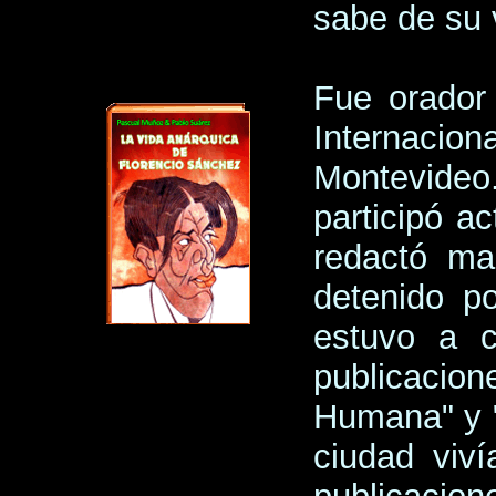
sabe de su 
Fue orador
Internacio
Montevide
participó a
redactó man
detenido p
estuvo a c
publicacio
Humana" y 
ciudad viv