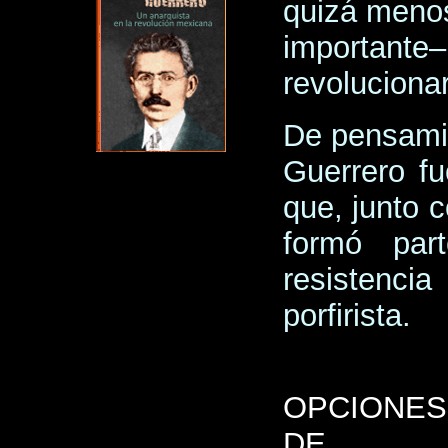
quizá meno
importante
revoluciona
De pensamien
Guerrero fu
que, junto 
formó par
resistenci
porfirista.
OPCIONES
DE