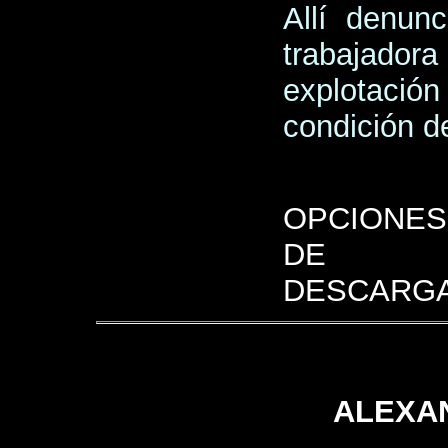
Allí denun
trabajadora 
explotació
condición d
OPCIONES
DE
DESCARGA
ALEXA