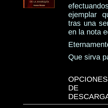
efectuando
ejemplar q
tras una se
en la nota ed
Eternament
Que sirva pa
OPCIONES
DE
DESCARGA