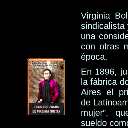
Virginia Bo
sindicalista
una conside
con otras 
época.
En 1896, ju
la fábrica 
Aires el pr
de Latinoam
mujer”, q
sueldo como