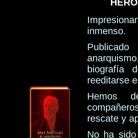
HERÓ
Impresion
inmenso.
Publicado
anarquism
biografía 
reeditarse 
Hemos d
compañero
rescate y ap
No ha sido 