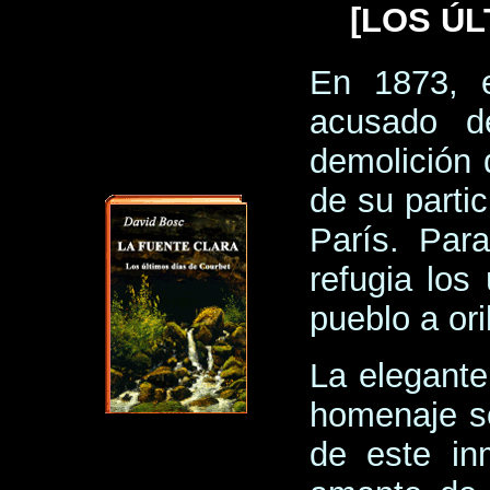
[LOS ÚL
En 1873, e
acusado d
demolición
de su parti
París. Para
refugia los
pueblo a or
La elegant
homenaje so
de este in