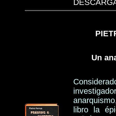
DESCARGA
PIET
Un ana
Conside
investigad
anarquismo,
libro la é