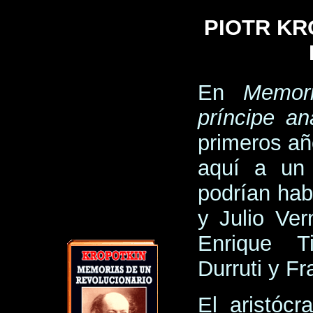
PIOTR KR
En
Memori
príncipe an
primeros año
aquí a un 
podrían hab
y Julio Ve
Enrique T
Durruti y Fr
El aristócr