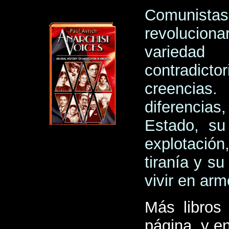
Comunis
revoluciona
varieda
contradic
creencias
diferencias
Estado, su
explotación
tiranía y s
vivir en arm
Más libros
página, y 