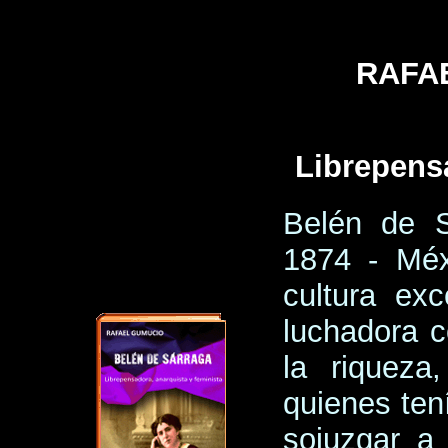
RAFA
Librepensa
Belén de S
1874 - Méx
cultura exc
luchadora c
la riqueza
quienes tení
sojuzgar a