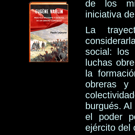
de los mi
iniciativa d
La trayec
considerar
social: los
luchas obrer
la formaci
obreras y 
colectivi
burgués. Al 
el poder p
ejército del 