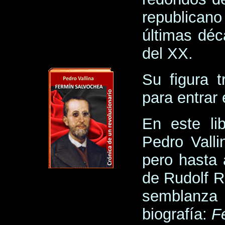
republicano
últimas déc
del XX.
Su figura t
para entrar 
En este li
Pedro Valli
pero hasta a
de Rudolf R
semblanza
biografía:
F