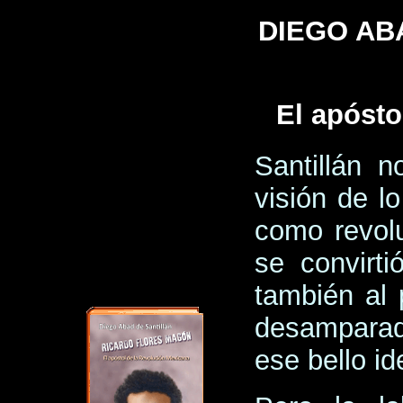
DIEGO AB
El apósto
Santillán 
visión de l
como revolu
se convirt
también al
desamparad
ese bello id