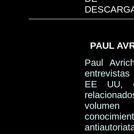
DESCARGA
PAUL AV
Paul Avric
entrevista
EE UU, o
relacionad
volumen 
conocim
antiautoriat