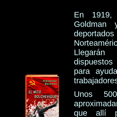
En 1919,
Goldman y
deportados
Norteaméri
Llegarán
dispuestos
para ayuda
trabajadore
Unos 500
aproximada
que allí 