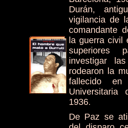
Durán, anti
vigilancia de 
comandante de
la guerra civi
superiores 
investigar la
rodearon la m
fallecido e
Universitari
1936.
De Paz se ati
del disparo c