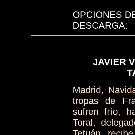
OPCIONES D
DESCARGA:
JAVIER 
T
Madrid, Navid
tropas de Fr
sufren frío,
Toral, delega
Tetuán, recib