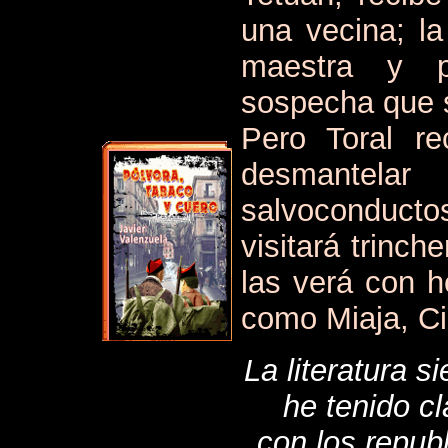
una vecina; l
maestra y p
sospecha que s
Pero Toral re
desmantela
salvoconductos
visitará trinch
las verá con 
como Miaja, Ci
La literatura 
he tenido c
con los republ