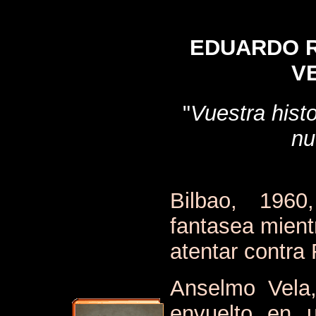
EDUARDO 
V
"
Vuestra his
nu
Bilbao, 1960
fantasea mient
atentar contra 
Anselmo Vela,
envuelto en 