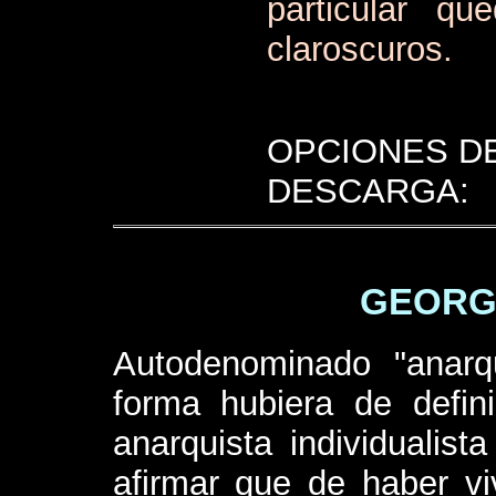
particular qu
claroscuros.
OPCIONES D
DESCARGA:
GEORG
Autodenominado "anarqu
forma hubiera de defi
anarquista individualist
afirmar que de haber viv