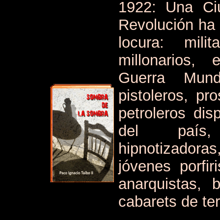
1922: Una Ci
Revolución ha 
locura: mili
millonarios,
Guerra Mund
pistoleros, pr
petroleros di
del país,
hipnotizadora
jóvenes porfi
anarquistas, 
cabarets de te