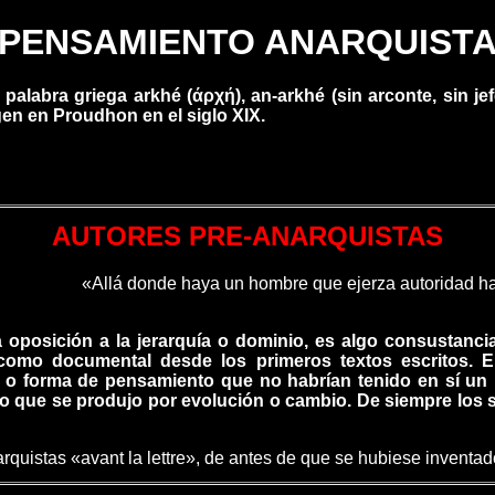
PENSAMIENTO ANARQUIST
palabra griega arkhé (άρχή), an-arkhé (sin arconte, sin je
igen en Proudhon en el siglo XIX.
AUTORES PRE-ANARQUISTAS
«Allá donde haya un hombre que ejerza autoridad ha
la oposición a la jerarquía o dominio, es algo consustanc
como documental desde los primeros textos escritos. El
 o forma de pensamiento que no habrían tenido en sí un p
no que se produjo por evolución o cambio. De siempre los
istas «avant la lettre», de antes de que se hubiese inventado 