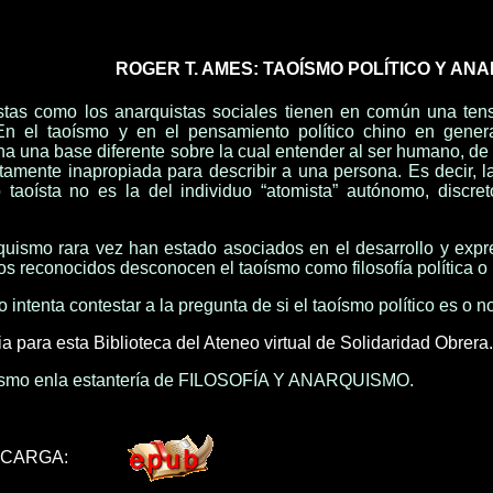
ROGER T. AMES: TAOÍSMO POLÍTICO Y AN
istas como los anarquistas sociales tienen en común una tensió
 En el taoísmo y en el pensamiento político chino en genera
a una base diferente sobre la cual entender al ser humano, de 
amente inapropiada para describir a una persona. Es decir, l
 taoísta no es la del individuo “atomista” autónomo, discreto
quismo rara vez han estado asociados en el desarrollo y expre
os reconocidos desconocen el taoísmo como filosofía política o 
 intenta contestar a la pregunta de si el taoísmo político es o 
a para esta Biblioteca del Ateneo virtual de Solidaridad Obrera.
oísmo enla estantería de FILOSOFÍA Y ANARQUISMO.
SCARGA: