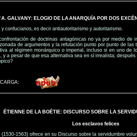
I / A. GALVANY: ELOGIO DE LA ANARQUÍA POR DOS EXCÉN
 y confucianos, es decir antiautoritarismo y autoritarismo.
confrontación de doctrinas antagónicas no ya por medio de in
azonada de argumentos y la refutación punto por punto de las t
tiva al régimen monárquico o imperial, incluso si en uno de l
, y a pesar de que esa alternativa sea en sí irrealista; despué
ópico?
SCARGA:
ÉTIENNE DE LA BOÉTIE: DISCURSO SOBRE LA SERV
Los esclavos felices
 (1530-1563) ofrece en su Discurso sobre la servidumbre volunt