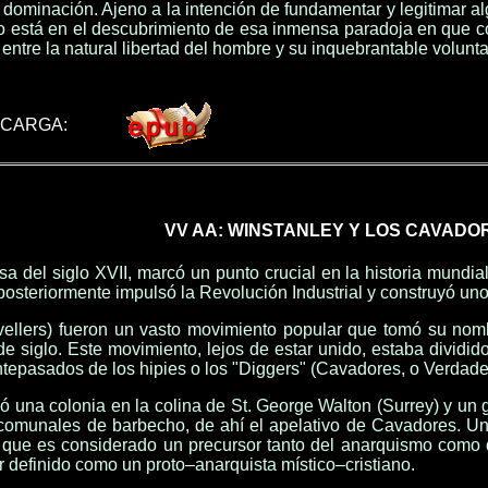
dominación. Ajeno a la intención de fundamentar y legitimar al
so está en el descubrimiento de esa inmensa paradoja en que co
n entre la natural libertad del hombre y su inquebrantable volun
SCARGA:
VV AA: WINSTANLEY Y LOS CAVADO
sa del siglo XVII, marcó un punto crucial en la historia mundial
 posteriormente impulsó la Revolución Industrial y construyó un
ellers) fueron un vasto movimiento popular que tomó su nombr
s de siglo. Este movimiento, lejos de estar unido, estaba divid
tepasados de los hipies o los "Diggers" (Cavadores, o Verdader
ó una colonia en la colina de St. George Walton (Surrey) y un 
s comunales de barbecho, de ahí el apelativo de Cavadores. U
 que es considerado un precursor tanto del anarquismo como d
r definido como un proto‒anarquista místico‒cristiano.