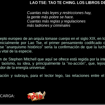
LAO TSE: TAO TE CHING. LOS LIBROS D
Cuantas más leyes y restricciones hay,
la gente más pobre se hace.
Cuantas más reglas y regulaciones
más ladrones y criminales
pto europeo de an-arquía tomase cuerpo en el siglo XIX, en los si
inicialmente por Lao Tse, el primer pensamiento codificado 
Ese "anarquismo histórico" sería la confirmación de que la luc
a vital de la especie.
n de Stephen Mitchell que aquí se ofrece está regida por la int
 taoísmo, su idea, y principalmente la "no-acción", que, lejo
dor de la energía universal.
lación y subraya, para el lector lego, las relaciones entre 
SCARGA: